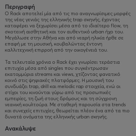
Περιγραφή
Ο Rack αποτελεί μία από τις πιο αναγνωρίσιμες μορφές
της νέας γενιάς της ελληνικής trap σκηνής, έχοντας
καταφέρει να ξεχωρίσει μέσα από το ιδιαίτερο flow, τη
σκοτεινή αισθητική και τον αυθεντικό urban ήχο του.
Μεγάλωσε στην Αθήνα και από νεαρή ηλικία ήρθε σε
επαφή με τη μουσική, κουβαλώντας έντονη
καλλιτεχνική επιρροή από την οικογένειά του.
Τα τελευταία χρόνια ο Rack έχει γνωρίσει τεράστια
επιτυχία μέσα από singles που συγκέντρωσαν
εκατομμύρια streams και views, χτίζοντας φανατικό
κοινό στις ψηφιακές πλατφόρμες. Η μουσική του
συνδυάζει trap, drill και melodic rap στοιχεία, ενώ οι
στίχοι του κινούνται γύρω από τις προσωπικές
εμπειρίες, τη ζωή στους δρόμους και τη σύγχρονη
νεανική κουλτούρα. Με σταθερή παρουσία στα trends
και συνεχείς επιτυχίες, θεωρείται πλέον ένα από τα πιο
δυνατά ονόματα της ελληνικής urban σκηνής.
Ανακάλυψε