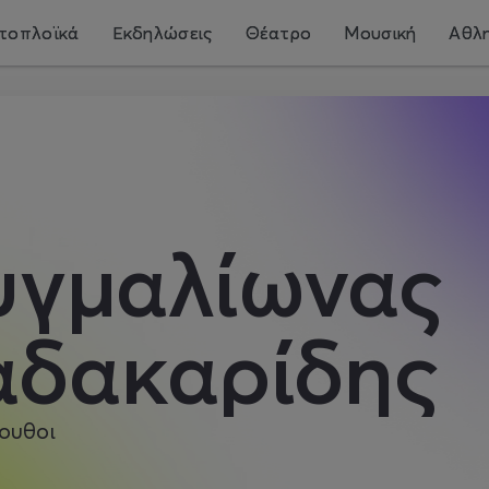
τοπλοϊκά
Εκδηλώσεις
Θέατρο
Μουσική
Αθλη
υγμαλίωνας
αδακαρίδης
ουθοι