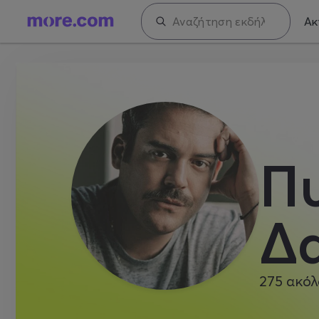
Ακ
Π
Δ
275
ακόλ