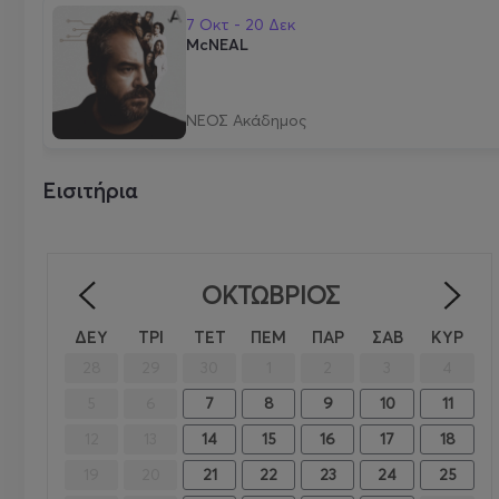
7 Οκτ - 20 Δεκ
McNEAL
ΝΕΟΣ Ακάδημος
Εισιτήρια
ΟΚΤΏΒΡΙΟΣ
<
>
ΔΕΥ
ΤΡΙ
ΤΕΤ
ΠΕΜ
ΠΑΡ
ΣΑΒ
ΚΥΡ
28
29
30
1
2
3
4
5
6
7
8
9
10
11
12
13
14
15
16
17
18
19
20
21
22
23
24
25