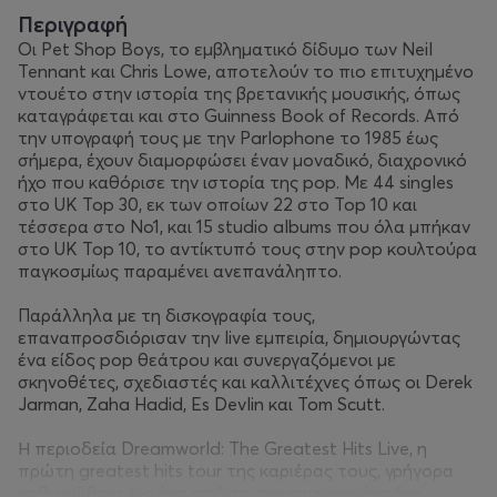
Περιγραφή
Οι Pet Shop Boys, το εμβληματικό δίδυμο των Neil
Tennant και Chris Lowe, αποτελούν το πιο επιτυχημένο
ντουέτο στην ιστορία της βρετανικής μουσικής, όπως
καταγράφεται και στο Guinness Book of Records. Από
την υπογραφή τους με την Parlophone το 1985 έως
σήμερα, έχουν διαμορφώσει έναν μοναδικό, διαχρονικό
ήχο που καθόρισε την ιστορία της pop. Με 44 singles
στο UK Top 30, εκ των οποίων 22 στο Top 10 και
τέσσερα στο Νο1, και 15 studio albums που όλα μπήκαν
στο UK Top 10, το αντίκτυπό τους στην pop κουλτούρα
παγκοσμίως παραμένει ανεπανάληπτο.
Παράλληλα με τη δισκογραφία τους,
επαναπροσδιόρισαν την live εμπειρία, δημιουργώντας
ένα είδος pop θεάτρου και συνεργαζόμενοι με
σκηνοθέτες, σχεδιαστές και καλλιτέχνες όπως οι Derek
Jarman, Zaha Hadid, Es Devlin και Tom Scutt.
Η περιοδεία Dreamworld: The Greatest Hits Live, η
πρώτη greatest hits tour της καριέρας τους, γρήγορα
καθιερώθηκε ως ένα από τα πιο επιτυχημένα live