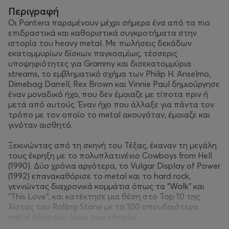
Περιγραφή
Οι Pantera παραμένουν μέχρι σήμερα ένα από τα πιο
επιδραστικά και καθοριστικά συγκροτήματα στην
ιστορία του heavy metal. Με πωλήσεις δεκάδων
εκατομμυρίων δίσκων παγκοσμίως, τέσσερις
υποψηφιότητες για Grammy και δισεκατομμύρια
streams, το εμβληματικό σχήμα των Philip H. Anselmo,
Dimebag Darrell, Rex Brown και Vinnie Paul δημιούργησε
έναν μοναδικό ήχο, που δεν έμοιαζε με τίποτα πριν ή
μετά από αυτούς. Έναν ήχο που άλλαξε για πάντα τον
τρόπο με τον οποίο το metal ακουγόταν, έμοιαζε και
γινόταν αισθητό.
Ξεκινώντας από τη σκηνή του Τέξας, έκαναν τη μεγάλη
τους έκρηξη με το πολυπλατινένιο Cowboys from Hell
(1990). Δύο χρόνια αργότερα, το Vulgar Display of Power
(1992) επανακαθόρισε το metal και το hard rock,
γεννώντας διαχρονικά κομμάτια όπως τα “Walk” και
“This Love”, και κατέκτησε μια θέση στο Top 10 της
λίστας του Rolling Stone με τα 100 σπουδαιότερα
metal άλμπουμ όλων των εποχών.