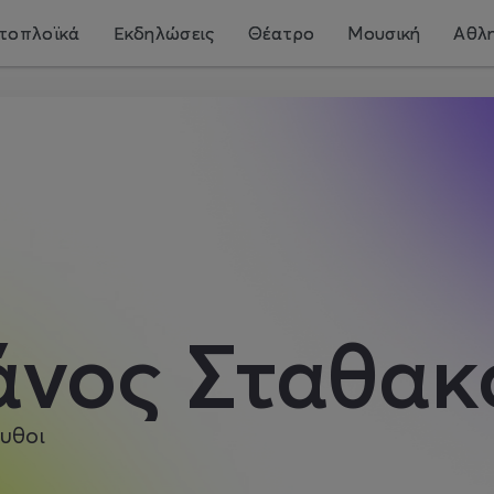
τοπλοϊκά
Εκδηλώσεις
Θέατρο
Μουσική
Αθλη
άνος Σταθακ
υθοι