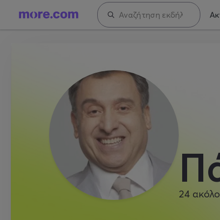
Ακ
Π
24
ακόλο