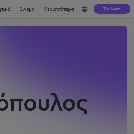
τικά
Σινεμά
Περισσότερα
Σύνδεση
όπουλος