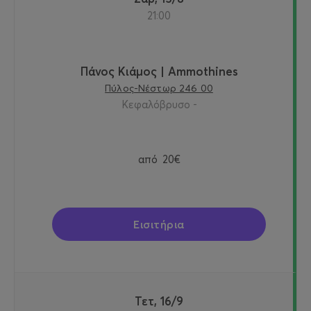
21:00
Πάνος Κιάμος | Ammothines
Πύλος-Νέστωρ 246 00
Κεφαλόβρυσο -
από
20€
Εισιτήρια
Τετ, 16/9