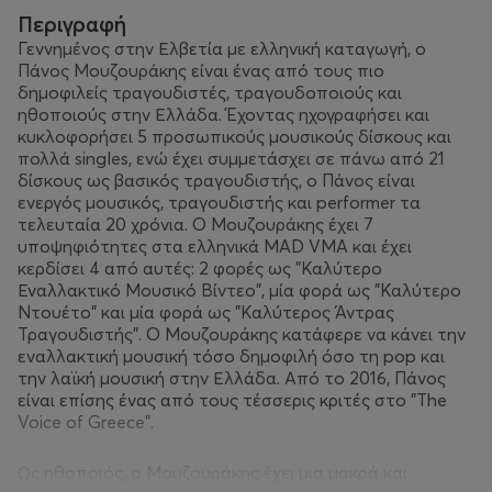
Περιγραφή
Γεννημένος στην Ελβετία με ελληνική καταγωγή, ο
Πάνος Μουζουράκης είναι ένας από τους πιο
δημοφιλείς τραγουδιστές, τραγουδοποιούς και
ηθοποιούς στην Ελλάδα. Έχοντας ηχογραφήσει και
κυκλοφορήσει 5 προσωπικούς μουσικούς δίσκους και
πολλά singles, ενώ έχει συμμετάσχει σε πάνω από 21
δίσκους ως βασικός τραγουδιστής, ο Πάνος είναι
ενεργός μουσικός, τραγουδιστής και performer τα
τελευταία 20 χρόνια. Ο Μουζουράκης έχει 7
υποψηφιότητες στα ελληνικά MAD VMA και έχει
κερδίσει 4 από αυτές: 2 φορές ως "Καλύτερο
Εναλλακτικό Μουσικό Βίντεο", μία φορά ως "Καλύτερο
Ντουέτο" και μία φορά ως "Καλύτερος Άντρας
Τραγουδιστής". Ο Μουζουράκης κατάφερε να κάνει την
εναλλακτική μουσική τόσο δημοφιλή όσο τη pop και
την λαϊκή μουσική στην Ελλάδα. Από το 2016, Πάνος
είναι επίσης ένας από τους τέσσερις κριτές στο "The
Voice of Greece".
Ως ηθοποιός, ο Μουζουράκης έχει μια μακρά και