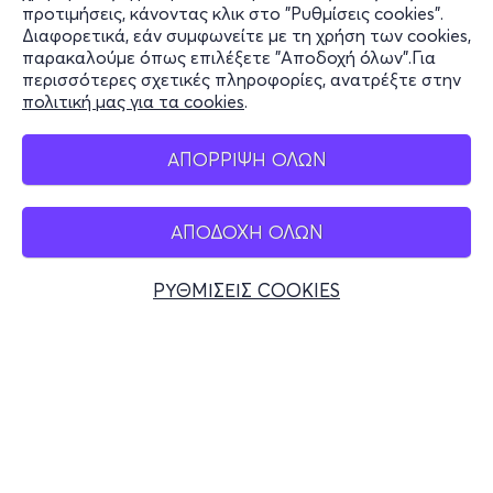
Υποστήριξη
προτιμήσεις, κάνοντας κλικ στο "Ρυθμίσεις cookies".
Διαφορετικά, εάν συμφωνείτε με τη χρήση των cookies,
Stay Connected
παρακαλούμε όπως επιλέξετε "Αποδοχή όλων".Για
περισσότερες σχετικές πληροφορίες, ανατρέξτε στην
πολιτική μας για τα cookies
.
Mobile app
ΑΠΟΡΡΙΨΗ ΟΛΩΝ
ΑΠΟΔΟΧΗ ΟΛΩΝ
Ελλάδα
Τηλεφωνικές κρατήσεις
ΡΥΘΜΙΣΕΙΣ COOKIES
+30 2117700000
Δευ - Παρ 10:00 - 18:00
Φυσικά σημεία