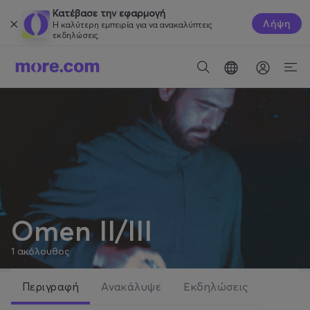
Κατέβασε την εφαρμογή
Λήψη
Η καλύτερη εμπειρία για να ανακαλύπτεις
εκδηλώσεις.
Omen II/III
1
ακόλουθος
Περιγραφή
Ανακάλυψε
Εκδηλώσεις