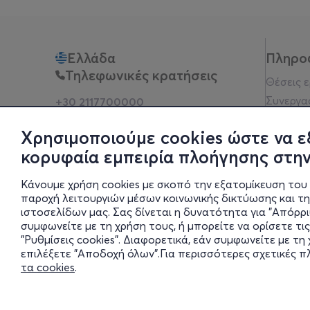
Ελλάδα
Πληρο
Τηλεφωνικές κρατήσεις
Θέσεις 
Συνεργα
+30 2117700000
Δευ - Παρ 10:00 - 18:00
Όροι χρ
Φυσικά σημεία
Χρησιμοποιούμε cookies ώστε να ε
Πολιτικ
κορυφαία εμπειρία πλοήγησης στην
Νομική 
Οδηγίες
Κάνουμε χρήση cookies με σκοπό την εξατομίκευση του 
Blog
παροχή λειτουργιών μέσων κοινωνικής δικτύωσης και τ
ιστοσελίδων μας. Σας δίνεται η δυνατότητα για "Απόρρ
Οικονομι
συμφωνείτε με τη χρήση τους, ή μπορείτε να ορίσετε τις
Πολιτικέ
"Ρυθμίσεις cookies". Διαφορετικά, εάν συμφωνείτε με τ
Έκθεση 
επιλέξετε "Αποδοχή όλων".Για περισσότερες σχετικές 
τα cookies
.
Ρυθμίσει