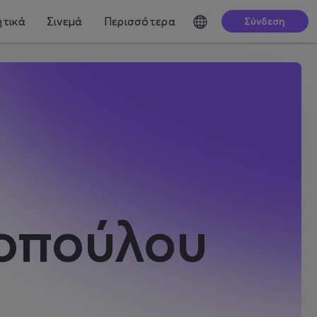
τικά
Σινεμά
Περισσότερα
Σύνδεση
νοπούλου