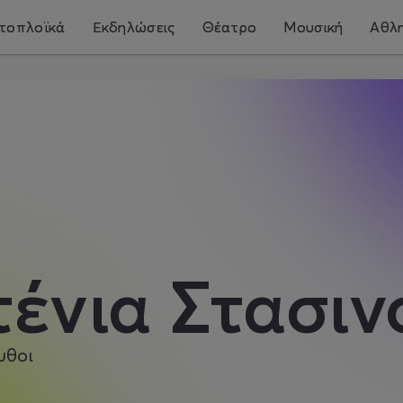
τοπλοϊκά
Εκδηλώσεις
Θέατρο
Μουσική
Αθλη
ένια Στασι
υθοι