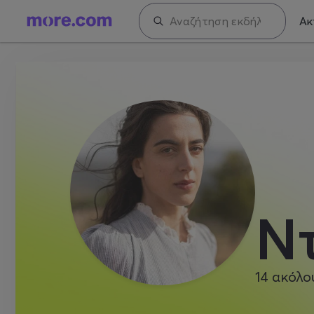
Ακ
Ντ
14
ακόλο