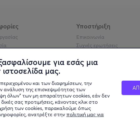
φορίες
Υποστήριξη
εργασίας
Επικοινωνία
σία
Συχνές ερωτήσεις
ήσης
Πράξη για τις ψηφιακές
Υπηρεσίες
ξασφαλίσουμε για εσάς μια
ή απορρήτου
 ιστοσελίδα μας.
σημείωση
 κοινότητας
περιεχομένου και των διαφημίσεων, την
ΑΠ
ην ανάλυση της επισκεψιμότητας των
ιψη όλων" των μη απαραίτητων cookies, εάν δεν
κά στοιχεία
 δικές σας προτιμήσεις, κάνοντας κλικ στο
ς Εταιρείας
η χρήση των cookies, παρακαλούμε όπως
Διαφάνειας
πληροφορίες, ανατρέξτε στην
πολιτική μας για
ς cookies
© 2026 more.com