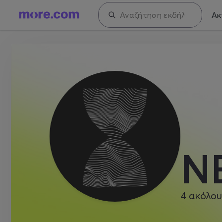
Ακ
N
4
ακόλου