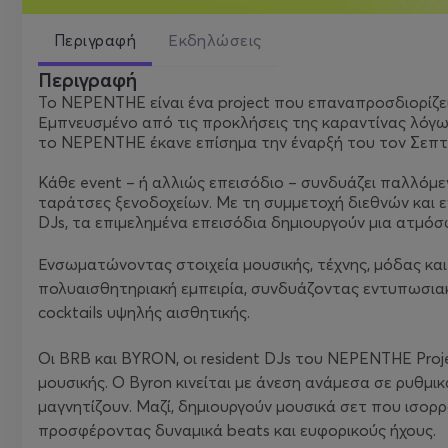
Περιγραφή
Εκδηλώσεις
Περιγραφή
Το NEPENTHE είναι ένα project που επαναπροσδιορίζει 
Εμπνευσμένο από τις προκλήσεις της καραντίνας λόγω
το NEPENTHE έκανε επίσημα την έναρξή του τον Σεπτ
Κάθε event – ή αλλιώς επεισόδιο – συνδυάζει παλλόμε
ταράτσες ξενοδοχείων. Με τη συμμετοχή διεθνών και ε
DJs, τα επιμελημένα επεισόδια δημιουργούν μια ατμόσφ
Ενσωματώνοντας στοιχεία μουσικής, τέχνης, μόδας κα
πολυαισθητηριακή εμπειρία, συνδυάζοντας εντυπωσιακά
cocktails υψηλής αισθητικής.
Οι BRB και BYRON, οι resident DJs του NEPENTHE Proj
μουσικής. Ο Byron κινείται με άνεση ανάμεσα σε ρυθμι
μαγνητίζουν. Μαζί, δημιουργούν μουσικά σετ που ισορ
προσφέροντας δυναμικά beats και ευφορικούς ήχους.