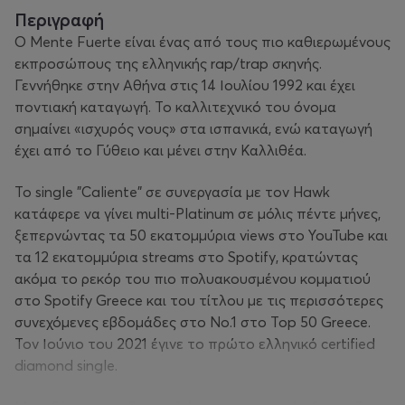
Περιγραφή
Ο Mente Fuerte είναι ένας από τους πιο καθιερωμένους
εκπροσώπους της ελληνικής rap/trap σκηνής.
Γεννήθηκε στην Αθήνα στις 14 Ιουλίου 1992 και έχει
ποντιακή καταγωγή. Το καλλιτεχνικό του όνομα
σημαίνει «ισχυρός νους» στα ισπανικά, ενώ καταγωγή
έχει από το Γύθειο και μένει στην Καλλιθέα.
Το single "Caliente" σε συνεργασία με τον Hawk
κατάφερε να γίνει multi-Platinum σε μόλις πέντε μήνες,
ξεπερνώντας τα 50 εκατομμύρια views στο YouTube και
τα 12 εκατομμύρια streams στο Spotify, κρατώντας
ακόμα το ρεκόρ του πιο πολυακουσμένου κομματιού
στο Spotify Greece και του τίτλου με τις περισσότερες
συνεχόμενες εβδομάδες στο Νο.1 στο Top 50 Greece.
Τον Ιούνιο του 2021 έγινε το πρώτο ελληνικό certified
diamond single.