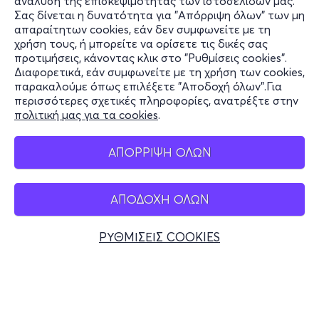
ανάλυση της επισκεψιμότητας των ιστοσελίδων μας.
Σας δίνεται η δυνατότητα για "Απόρριψη όλων" των μη
Πληροφορίες
απαραίτητων cookies, εάν δεν συμφωνείτε με τη
χρήση τους, ή μπορείτε να ορίσετε τις δικές σας
Υποστήριξη
προτιμήσεις, κάνοντας κλικ στο "Ρυθμίσεις cookies".
Διαφορετικά, εάν συμφωνείτε με τη χρήση των cookies,
Stay Connected
παρακαλούμε όπως επιλέξετε "Αποδοχή όλων".Για
περισσότερες σχετικές πληροφορίες, ανατρέξτε στην
πολιτική μας για τα cookies
.
Mobile app
ΑΠΟΡΡΙΨΗ ΟΛΩΝ
ΑΠΟΔΟΧΗ ΟΛΩΝ
Ελλάδα
Τηλεφωνικές κρατήσεις
ΡΥΘΜΙΣΕΙΣ COOKIES
+30 2117700000
Δευ - Παρ 10:00 - 18:00
Φυσικά σημεία