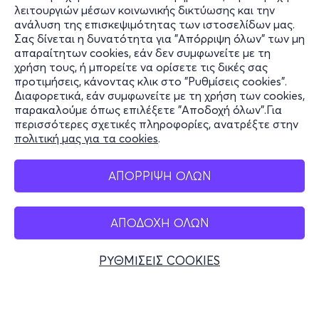
λειτουργιών μέσων κοινωνικής δικτύωσης και την
ανάλυση της επισκεψιμότητας των ιστοσελίδων μας.
Σας δίνεται η δυνατότητα για "Απόρριψη όλων" των μη
Πληροφορίες
απαραίτητων cookies, εάν δεν συμφωνείτε με τη
χρήση τους, ή μπορείτε να ορίσετε τις δικές σας
Υποστήριξη
προτιμήσεις, κάνοντας κλικ στο "Ρυθμίσεις cookies".
Διαφορετικά, εάν συμφωνείτε με τη χρήση των cookies,
Stay Connected
παρακαλούμε όπως επιλέξετε "Αποδοχή όλων".Για
περισσότερες σχετικές πληροφορίες, ανατρέξτε στην
πολιτική μας για τα cookies
.
Mobile app
ΑΠΟΡΡΙΨΗ ΟΛΩΝ
ΑΠΟΔΟΧΗ ΟΛΩΝ
Ελλάδα
Τηλεφωνικές κρατήσεις
ΡΥΘΜΙΣΕΙΣ COOKIES
+30 2117700000
Δευ - Παρ 10:00 - 18:00
Φυσικά σημεία