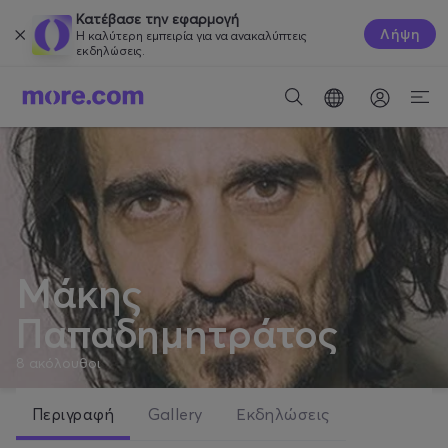
Κατέβασε την εφαρμογή
Λήψη
Η καλύτερη εμπειρία για να ανακαλύπτεις
εκδηλώσεις.
Μάκης
Παπαδημητράτος
8
ακόλουθοι
Περιγραφή
Gallery
Εκδηλώσεις