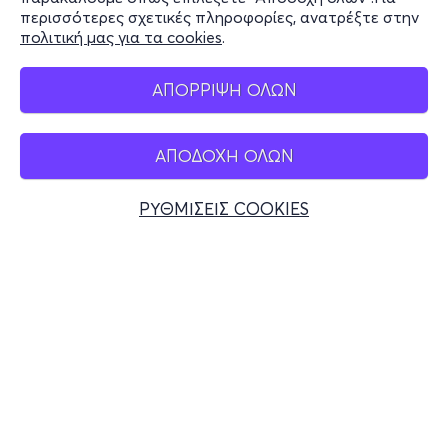
περισσότερες σχετικές πληροφορίες, ανατρέξτε στην
πολιτική μας για τα cookies
.
Mobile app
ΑΠΟΡΡΙΨΗ ΟΛΩΝ
ΑΠΟΔΟΧΗ ΟΛΩΝ
Ελλάδα
Τηλεφωνικές κρατήσεις
ΡΥΘΜΙΣΕΙΣ COOKIES
+30 2117700000
Δευ - Παρ 10:00 - 18:00
Φυσικά σημεία
© 2026 more.com