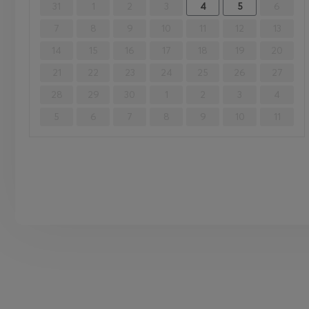
31
1
2
3
4
5
6
7
8
9
10
11
12
13
14
15
16
17
18
19
20
21
22
23
24
25
26
27
28
29
30
1
2
3
4
5
6
7
8
9
10
11