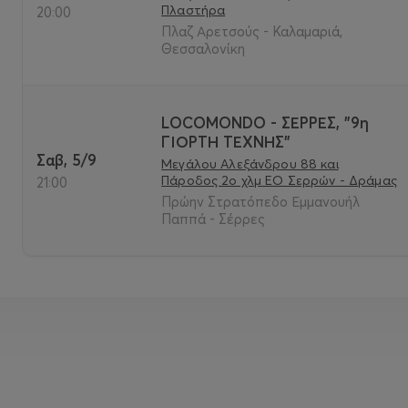
Πλαστήρα
20:00
Πλαζ Αρετσούς - Καλαμαριά,
Θεσσαλονίκη
LOCOMONDO - ΣΕΡΡΕΣ, "9η
ΓΙΟΡΤΗ ΤΕΧΝΗΣ"
Σαβ, 5/9
Μεγάλου Αλεξάνδρου 88 και
Πάροδος 2ο χλμ ΕΟ Σερρών - Δράμας
21:00
Πρώην Στρατόπεδο Εμμανουήλ
Παππά - Σέρρες