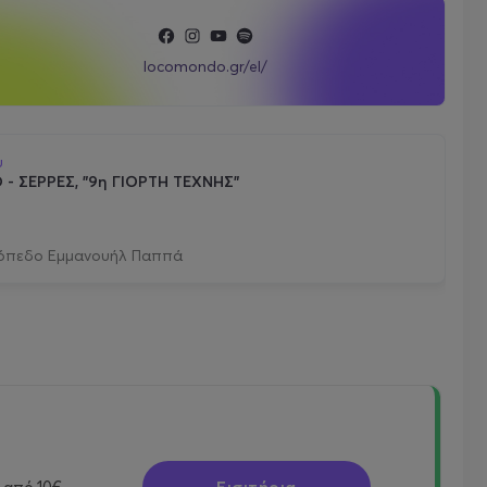
locomondo.gr/el/
υ
 ΣΕΡΡΕΣ, "9η ΓΙΟΡΤΗ ΤΕΧΝΗΣ"
όπεδο Εμμανουήλ Παππά