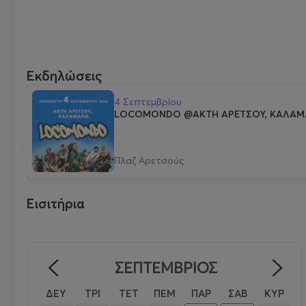
Εκδηλώσεις
4 Σεπτεμβρίου
LOCOMONDO @ΑΚΤΗ ΑΡΕΤΣΟΥ, ΚΑΛΑΜ
Πλαζ Αρετσούς
Εισιτήρια
ΣΕΠΤΈΜΒΡΙΟΣ
<
>
ΔΕΥ
ΤΡΙ
ΤΕΤ
ΠΕΜ
ΠΑΡ
ΣΑΒ
ΚΥΡ