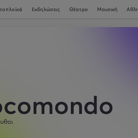
τοπλοϊκά
Εκδηλώσεις
Θέατρο
Μουσική
Αθλη
ocomondo
υθοι