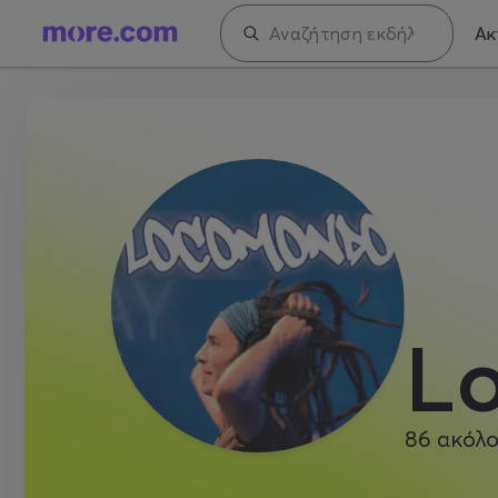
Ακ
L
86
ακόλο