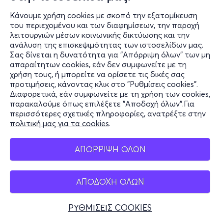
Κάνουμε χρήση cookies με σκοπό την εξατομίκευση
του περιεχομένου και των διαφημίσεων, την παροχή
λειτουργιών μέσων κοινωνικής δικτύωσης και την
ανάλυση της επισκεψιμότητας των ιστοσελίδων μας.
Σας δίνεται η δυνατότητα για "Απόρριψη όλων" των μη
Πληροφορίες
απαραίτητων cookies, εάν δεν συμφωνείτε με τη
χρήση τους, ή μπορείτε να ορίσετε τις δικές σας
Υποστήριξη
προτιμήσεις, κάνοντας κλικ στο "Ρυθμίσεις cookies".
Διαφορετικά, εάν συμφωνείτε με τη χρήση των cookies,
Stay Connected
παρακαλούμε όπως επιλέξετε "Αποδοχή όλων".Για
περισσότερες σχετικές πληροφορίες, ανατρέξτε στην
πολιτική μας για τα cookies
.
Mobile app
ΑΠΟΡΡΙΨΗ ΟΛΩΝ
ΑΠΟΔΟΧΗ ΟΛΩΝ
Ελλάδα
Τηλεφωνικές κρατήσεις
ΡΥΘΜΙΣΕΙΣ COOKIES
+30 2117700000