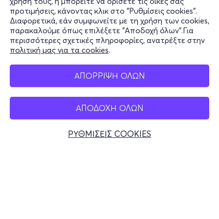
χρήση τους, ή μπορείτε να ορίσετε τις δικές σας
Υποστήριξη
προτιμήσεις, κάνοντας κλικ στο "Ρυθμίσεις cookies".
Διαφορετικά, εάν συμφωνείτε με τη χρήση των cookies,
Stay Connected
παρακαλούμε όπως επιλέξετε "Αποδοχή όλων".Για
περισσότερες σχετικές πληροφορίες, ανατρέξτε στην
πολιτική μας για τα cookies
.
Mobile app
ΑΠΟΡΡΙΨΗ ΟΛΩΝ
ΑΠΟΔΟΧΗ ΟΛΩΝ
Ελλάδα
Τηλεφωνικές κρατήσεις
ΡΥΘΜΙΣΕΙΣ COOKIES
+30 2117700000
Δευ - Παρ 10:00 - 18:00
Φυσικά σημεία