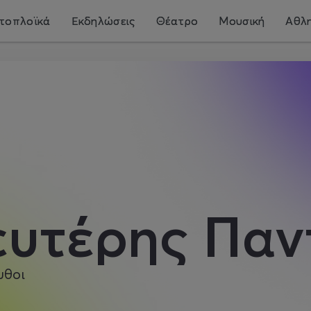
τοπλοϊκά
Εκδηλώσεις
Θέατρο
Μουσική
Αθλη
ευτέρης Παν
υθοι