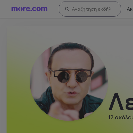
Ακ
Λ
12
ακόλο