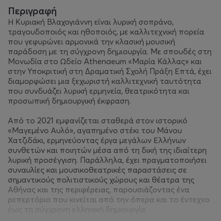
Περιγραφή
Η Κυριακή Βλαχογιάννη είναι λυρική σοπράνο,
τραγουδοποιός και ηθοποιός, με καλλιτεχνική πορεία
που γεφυρώνει αρμονικά την κλασική μουσική
παράδοση με τη σύγχρονη δημιουργία. Με σπουδές στη
Μονωδία στο Ωδείο Athenaeum «Μαρία Κάλλας» και
στην Υποκριτική στη Δραματική Σχολή Πράξη Επτά, έχει
διαμορφώσει μια ξεχωριστή καλλιτεχνική ταυτότητα
που συνδυάζει λυρική ερμηνεία, θεατρικότητα και
προσωπική δημιουργική έκφραση.
Από το 2021 εμφανίζεται σταθερά στον ιστορικό
«Μαγεμένο Αυλό», αγαπημένο στέκι του Μάνου
Χατζιδάκι, ερμηνεύοντας έργα μεγάλων Ελλήνων
συνθετών και ποιητών μέσα από τη δική της ιδιαίτερη
λυρική προσέγγιση. Παράλληλα, έχει πραγματοποιήσει
συναυλίες και μουσικοθεατρικές παραστάσεις σε
σημαντικούς πολιτιστικούς χώρους και θέατρα της
Αθήνας και της περιφέρειας, παρουσιάζοντας ένα
ρεπερτόριο που κινείται από την όπερα και το έντεχνο
έως τη σύγχρονη ελληνική δημιουργία.