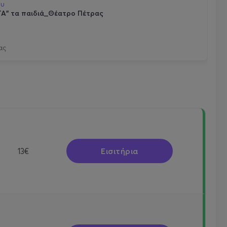
ου
ΤΑ" τα παιδιά_Θέατρο Πέτρας
ας
Εισιτήρια
13€