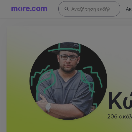
Ακ
Κ
206
ακόλ