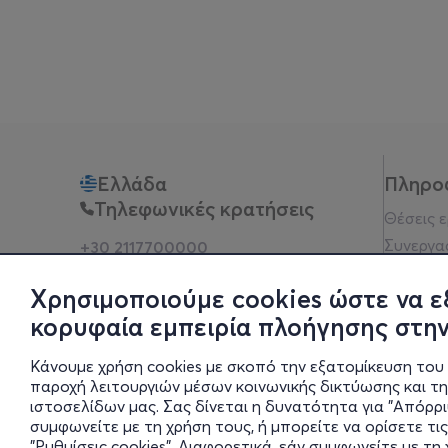
Ελλάδα
Πληρο
Τηλεφωνικές κρατήσεις
Θέσεις 
Συνεργα
+30 2117700000
Δευ - Παρ 10:00 - 18:00
Όροι χρ
Φυσικά σημεία
Χρησιμοποιούμε cookies ώστε να ε
Πολιτικ
κορυφαία εμπειρία πλοήγησης στην
Νομική 
Οδηγίες
Κάνουμε χρήση cookies με σκοπό την εξατομίκευση του 
Blog
παροχή λειτουργιών μέσων κοινωνικής δικτύωσης και τ
ιστοσελίδων μας. Σας δίνεται η δυνατότητα για "Απόρρ
Οικονομι
συμφωνείτε με τη χρήση τους, ή μπορείτε να ορίσετε τις
Πολιτικέ
"Ρυθμίσεις cookies". Διαφορετικά, εάν συμφωνείτε με τ