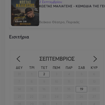
2 Σεπτεμβρίου
ΚΩΣΤΑΣ ΜΑΛΙΑΤΣΗΣ - ΚΩΜΩΔΙΑ ΤΗΣ ΓΕΙ
Βεάκειο Θέατρο, Πειραιάς
Εισιτήρια
ΣΕΠΤΈΜΒΡΙΟΣ
<
>
ΔΕΥ
ΤΡΙ
ΤΕΤ
ΠΕΜ
ΠΑΡ
ΣΑΒ
ΚΥΡ
31
1
2
3
4
5
6
7
8
9
10
11
12
13
14
15
16
17
18
19
20
21
22
23
24
25
26
27
28
29
30
1
2
3
4