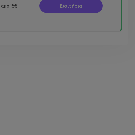
Εισιτήρια
από
15€