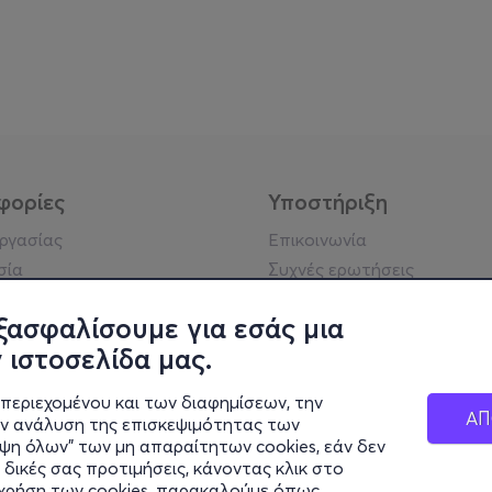
φορίες
Υποστήριξη
εργασίας
Επικοινωνία
σία
Συχνές ερωτήσεις
ήσης
Πράξη για τις ψηφιακές
Υπηρεσίες
ξασφαλίσουμε για εσάς μια
ή απορρήτου
 ιστοσελίδα μας.
σημείωση
 κοινότητας
περιεχομένου και των διαφημίσεων, την
ΑΠ
ην ανάλυση της επισκεψιμότητας των
ιψη όλων" των μη απαραίτητων cookies, εάν δεν
κά στοιχεία
 δικές σας προτιμήσεις, κάνοντας κλικ στο
ς Εταιρείας
η χρήση των cookies, παρακαλούμε όπως