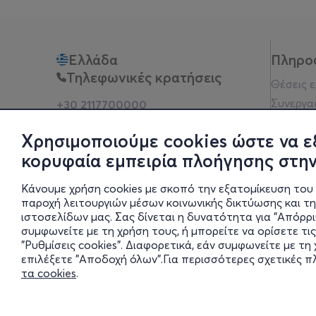
Ελλάδα
Πληρο
Τηλεφωνικές κρατήσεις
Θέσεις 
Συνεργα
+30 2117700000
Δευ - Παρ 10:00 - 18:00
Όροι χρ
Φυσικά σημεία
Χρησιμοποιούμε cookies ώστε να ε
Πολιτικ
κορυφαία εμπειρία πλοήγησης στην
Νομική 
Οδηγίες
Κάνουμε χρήση cookies με σκοπό την εξατομίκευση του 
Blog
παροχή λειτουργιών μέσων κοινωνικής δικτύωσης και τ
ιστοσελίδων μας. Σας δίνεται η δυνατότητα για "Απόρρ
Οικονομι
συμφωνείτε με τη χρήση τους, ή μπορείτε να ορίσετε τις
Πολιτικέ
"Ρυθμίσεις cookies". Διαφορετικά, εάν συμφωνείτε με τ
Έκθεση 
επιλέξετε "Αποδοχή όλων".Για περισσότερες σχετικές 
τα cookies
.
Ρυθμίσει