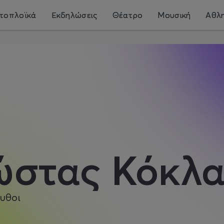
τοπλοϊκά
Εκδηλώσεις
Θέατρο
Μουσική
Αθλη
ώστας Κόκλα
υθοι