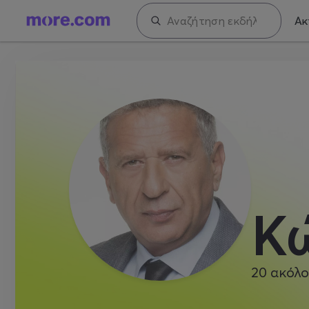
Ακ
Κ
20
ακόλο