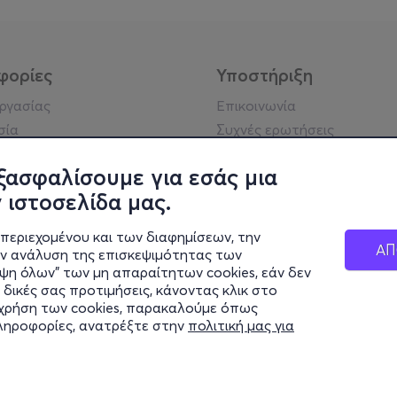
φορίες
Υποστήριξη
εργασίας
Επικοινωνία
σία
Συχνές ερωτήσεις
ήσης
Πράξη για τις ψηφιακές
Υπηρεσίες
ξασφαλίσουμε για εσάς μια
ή απορρήτου
 ιστοσελίδα μας.
σημείωση
 κοινότητας
περιεχομένου και των διαφημίσεων, την
ΑΠ
ην ανάλυση της επισκεψιμότητας των
ιψη όλων" των μη απαραίτητων cookies, εάν δεν
κά στοιχεία
 δικές σας προτιμήσεις, κάνοντας κλικ στο
ς Εταιρείας
η χρήση των cookies, παρακαλούμε όπως
Διαφάνειας
πληροφορίες, ανατρέξτε στην
πολιτική μας για
ς cookies
© 2026 more.com