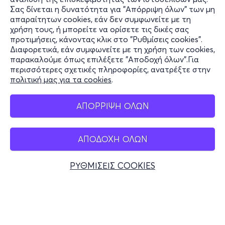
Σας δίνεται η δυνατότητα για "Απόρριψη όλων" των μη
Πληροφορίες
απαραίτητων cookies, εάν δεν συμφωνείτε με τη
χρήση τους, ή μπορείτε να ορίσετε τις δικές σας
Υποστήριξη
προτιμήσεις, κάνοντας κλικ στο "Ρυθμίσεις cookies".
Διαφορετικά, εάν συμφωνείτε με τη χρήση των cookies,
Stay Connected
παρακαλούμε όπως επιλέξετε "Αποδοχή όλων".Για
περισσότερες σχετικές πληροφορίες, ανατρέξτε στην
πολιτική μας για τα cookies
.
Mobile app
ΑΠΟΡΡΙΨΗ ΟΛΩΝ
ΑΠΟΔΟΧΗ ΟΛΩΝ
Ελλάδα
Τηλεφωνικές κρατήσεις
ΡΥΘΜΙΣΕΙΣ COOKIES
+30 2117700000
Δευ - Παρ 10:00 - 18:00
Φυσικά σημεία