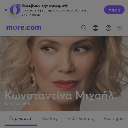
Κατέβασε την εφαρμογή
Λήψη
Η καλύτερη εμπειρία για να ανακαλύπτεις
εκδηλώσεις.
Κωνσταντίνα Μιχαήλ
14
ακόλουθοι
Περιγραφή
Gallery
Εκδηλώσεις
Εισιτήρια