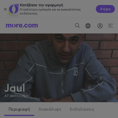
Κατέβασε την εφαρμογή
Λήψη
Η καλύτερη εμπειρία για να ανακαλύπτεις
εκδηλώσεις.
Jaul
47
ακόλουθοι
Περιγραφή
Ανακάλυψε
Εκδηλώσεις