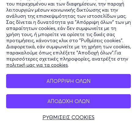
του περιεχομένου και των διαφημίσεων, την παροχή
λειτουργιών μέσων κοινωνικής δικτύωσης και την
ανάλυση της επισκεψιμότητας των ιστοσελίδων μας.
Σας δίνεται η δυνατότητα για "Απόρριψη όλων" των μη
Πληροφορίες
απαραίτητων cookies, εάν δεν συμφωνείτε με τη
χρήση τους, ή μπορείτε να ορίσετε τις δικές σας
Υποστήριξη
προτιμήσεις, κάνοντας κλικ στο "Ρυθμίσεις cookies".
Διαφορετικά, εάν συμφωνείτε με τη χρήση των cookies,
Stay Connected
παρακαλούμε όπως επιλέξετε "Αποδοχή όλων".Για
περισσότερες σχετικές πληροφορίες, ανατρέξτε στην
πολιτική μας για τα cookies
.
Mobile app
ΑΠΟΡΡΙΨΗ ΟΛΩΝ
ΑΠΟΔΟΧΗ ΟΛΩΝ
Ελλάδα
Τηλεφωνικές κρατήσεις
ΡΥΘΜΙΣΕΙΣ COOKIES
+30 2117700000
Δευ - Παρ 10:00 - 18:00
Φυσικά σημεία