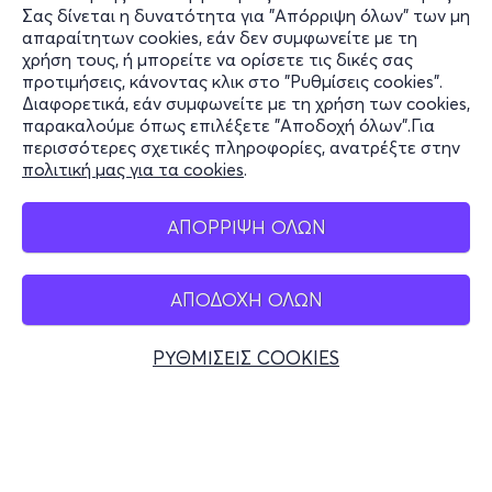
Σας δίνεται η δυνατότητα για "Απόρριψη όλων" των μη
Πληροφορίες
απαραίτητων cookies, εάν δεν συμφωνείτε με τη
χρήση τους, ή μπορείτε να ορίσετε τις δικές σας
Υποστήριξη
προτιμήσεις, κάνοντας κλικ στο "Ρυθμίσεις cookies".
Διαφορετικά, εάν συμφωνείτε με τη χρήση των cookies,
Stay Connected
παρακαλούμε όπως επιλέξετε "Αποδοχή όλων".Για
περισσότερες σχετικές πληροφορίες, ανατρέξτε στην
πολιτική μας για τα cookies
.
Mobile app
ΑΠΟΡΡΙΨΗ ΟΛΩΝ
ΑΠΟΔΟΧΗ ΟΛΩΝ
Ελλάδα
Τηλεφωνικές κρατήσεις
ΡΥΘΜΙΣΕΙΣ COOKIES
+30 2117700000
Δευ - Παρ 10:00 - 18:00
Φυσικά σημεία