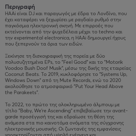
Περιγραφή
HAAi είναι DJ και παραγωγός με έδρα το Λονδίνο, που
έχει καταφέρει να ξεχωρίσει με ραγδαίο ρυθμό στην
παγκόσμια ηλεκτρονική σκηνή. Με επιρροές που
εκτείνονται από την ψυχεδέλεια μέχρι το techno και
την experimental electronica, η HAAi δημιουργεί ήχους
που ξεπερνούν τα όρια των ειδών.
Ξεκίνησε τη δισκογραφική της πορεία με δύο
πολυσυζητημένα EPs, το "Feel Good" και το "Motorik
Voodoo Bush Doof Musik", μέσω της δικής της εταιρείας
Coconut Beats. Το 2019, κυκλοφόρησε το "Systems Up,
Windows Down" από τη Mute Records, ενώ το 2020
ακολούθησε το ατμοσφαιρικό "Put Your Head Above
the Parakeets".
Το 2022, το πρώτο της ολοκληρωμένο άλμπουμ με
τίτλο "Baby, We're Ascending" επιβεβαίωσε την avant-
garde προσέγγισή της και εδραίωσε τη θέση της
ανάμεσα στα πιο καινοτόμα ονόματα της σύγχρονης
ηλεκτρονικής μουσικής. Οι ζωντανές της εμφανίσεις
χαρακτηρίζονται από υψηλή ενέργεια και