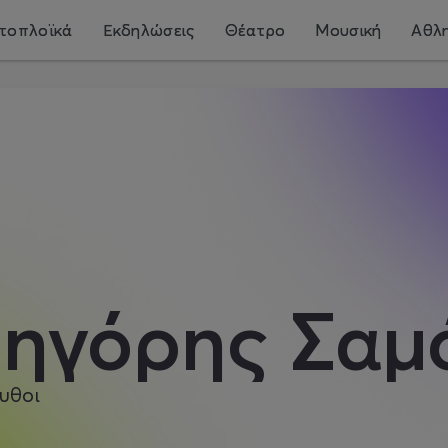
τοπλοϊκά
Εκδηλώσεις
Θέατρο
Μουσική
Αθλη
ρηγόρης Σαμ
υθοι