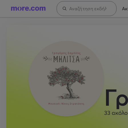
Ακ
Γ
33
ακόλο