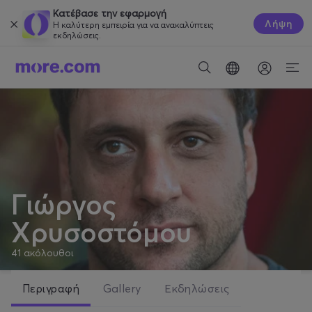
Κατέβασε την εφαρμογή
Λήψη
Η καλύτερη εμπειρία για να ανακαλύπτεις
εκδηλώσεις.
Γιώργος
Χρυσοστόμου
41
ακόλουθοι
Περιγραφή
Gallery
Εκδηλώσεις