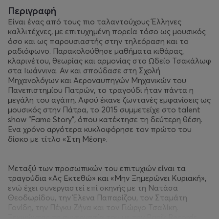
Περιγραφή
Είναι ένας από τους πιο ταλαντούχους Έλληνες
καλλιτέχνες, με επιτυχημένη πορεία τόσο ως μουσικός
όσο και ως παρουσιαστής στην τηλεόραση και το
ραδιόφωνο. Παρακολούθησε μαθήματα κιθάρας,
κλαρινέτου, θεωρίας και αρμονίας στο Ωδείο Τσακάλωφ
στα Ιωάννινα. Αν και σπούδασε στη Σχολή
Μηχανολόγων και Αεροναυπηγών Μηχανικών του
Πανεπιστημίου Πατρών, το τραγούδι ήταν πάντα η
μεγάλη του αγάπη. Αφού έκανε ζωντανές εμφανίσεις ως
μουσικός στην Πάτρα, το 2015 συμμετείχε στο talent
show “Fame Story”, όπου κατέκτησε τη δεύτερη θέση.
Ένα χρόνο αργότερα κυκλοφόρησε τον πρώτο του
δίσκο με τίτλο «Στη Μέση».
Μεταξύ των προσωπικών του επιτυχιών είναι τα
τραγούδια «Ας Εκτεθώ» και «Μην Ξημερώνει Κυριακή»,
ενώ έχει συνεργαστεί επί σκηνής με τη Νατάσα
Θεοδωρίδου, την Έλενα Παπαρίζου, τον Σταμάτη
Γονίδη, την Πέγκυ Ζήνα και τον Γιώργο Τσαλίκη.
Ξεκινώντας τη συνεργασία του με την Panik Records,