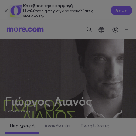
Κατέβασε την εφαρμογή
Λήψη
Η καλύτερη εμπειρία για να ανακαλύπτεις
εκδηλώσεις.
Γιώργος Λιανός
1
ακόλουθος
Περιγραφή
Ανακάλυψε
Εκδηλώσεις