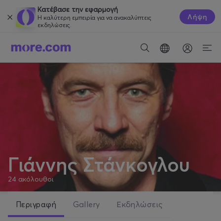
Κατέβασε την εφαρμογή
Λήψη
Η καλύτερη εμπειρία για να ανακαλύπτεις
εκδηλώσεις.
Γιάννης Στάνκογλου
24
ακόλουθοι
Περιγραφή
Gallery
Εκδηλώσεις