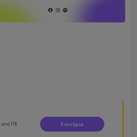
Εισιτήρια
από
17€