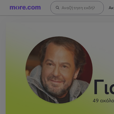
Ακ
Γι
49
ακόλο