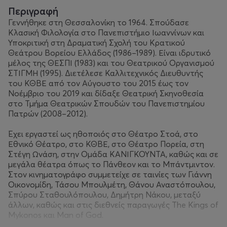
Περιγραφή
Γεννήθηκε στη Θεσσαλονίκη το 1964. Σπούδασε
Κλασική Φιλολογία στο Πανεπιστήμιο Ιωαννίνων και
Υποκριτική στη Δραματική Σχολή του Κρατικού
Θεάτρου Βορείου Ελλάδος (1986–1989). Είναι ιδρυτικό
μέλος της ΘΕΣΠΙ (1983) και του Θεατρικού Οργανισμού
ΣΤΙΓΜΗ (1995). Διετέλεσε Καλλιτεχνικός Διευθυντής
του ΚΘΒΕ από τον Αύγουστο του 2015 έως τον
Νοέμβριο του 2019 και δίδαξε Θεατρική Σκηνοθεσία
στο Τμήμα Θεατρικών Σπουδών του Πανεπιστημίου
Πατρών (2008–2012).
Έχει εργαστεί ως ηθοποιός στο Θέατρο Στοά, στο
Εθνικό Θέατρο, στο ΚΘΒΕ, στο Θέατρο Πορεία, στη
Στέγη Ωνάση, στην Ομάδα ΚΑΝΙΓΚΟΥΝΤΑ, καθώς και σε
μεγάλα θέατρα όπως το Πάνθεον και το Μπάντμιντον.
Στον κινηματογράφο συμμετείχε σε ταινίες των Γιάννη
Οικονομίδη, Τάσου Μπουλμέτη, Θάνου Αναστόπουλου,
Σπύρου Σταθουλόπουλου, Δημήτρη Νάκου, μεταξύ
άλλων, καθώς και στις διεθνείς παραγωγές The Kings of
Mykonos και Man of God.