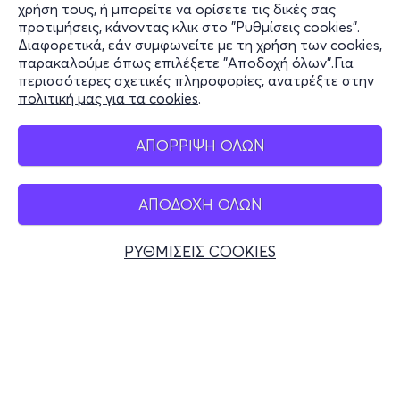
χρήση τους, ή μπορείτε να ορίσετε τις δικές σας
Υποστήριξη
προτιμήσεις, κάνοντας κλικ στο "Ρυθμίσεις cookies".
Διαφορετικά, εάν συμφωνείτε με τη χρήση των cookies,
Stay Connected
παρακαλούμε όπως επιλέξετε "Αποδοχή όλων".Για
περισσότερες σχετικές πληροφορίες, ανατρέξτε στην
πολιτική μας για τα cookies
.
Mobile app
ΑΠΟΡΡΙΨΗ ΟΛΩΝ
ΑΠΟΔΟΧΗ ΟΛΩΝ
Ελλάδα
Τηλεφωνικές κρατήσεις
ΡΥΘΜΙΣΕΙΣ COOKIES
+30 2117700000
Δευ - Παρ 10:00 - 18:00
Φυσικά σημεία