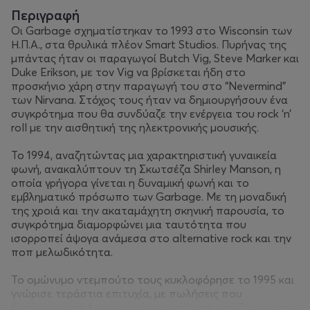
Περιγραφή
Οι Garbage σχηματίστηκαν το 1993 στο Wisconsin των
Η.Π.Α., στα θρυλικά πλέον Smart Studios. Πυρήνας της
μπάντας ήταν οι παραγωγοί Butch Vig, Steve Marker και
Duke Erikson, με τον Vig να βρίσκεται ήδη στο
προσκήνιο χάρη στην παραγωγή του στο “Nevermind”
των Nirvana. Στόχος τους ήταν να δημιουργήσουν ένα
συγκρότημα που θα συνδύαζε την ενέργεια του rock ‘n’
roll με την αισθητική της ηλεκτρονικής μουσικής.
Το 1994, αναζητώντας μια χαρακτηριστική γυναικεία
φωνή, ανακαλύπτουν τη Σκωτσέζα Shirley Manson, η
οποία γρήγορα γίνεται η δυναμική φωνή και το
εμβληματικό πρόσωπο των Garbage. Με τη μοναδική
της χροιά και την ακαταμάχητη σκηνική παρουσία, το
συγκρότημα διαμορφώνει μια ταυτότητα που
ισορροπεί άψογα ανάμεσα στο alternative rock και την
ποπ μελωδικότητα.
Το ομώνυμο ντεμπούτο τους κυκλοφόρησε το 1995 και
γνώρισε τεράστια επιτυχία, με πωλήσεις που
ξεπέρασαν τα 4 εκατομμύρια αντίτυπα, χαρίζοντας στο