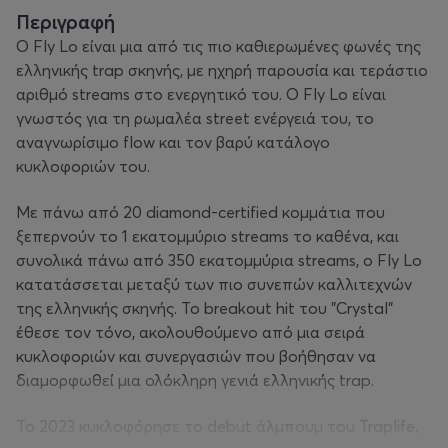
Περιγραφή
Ο Fly Lo
είναι μια από τις πιο καθιερωμένες φωνές της
ελληνικής trap σκηνής, με ηχηρή παρουσία και τεράστιο
αριθμό streams στο ενεργητικό του. Ο Fly Lo είναι
γνωστός για τη ρωμαλέα street ενέργειά του, το
αναγνωρίσιμο flow και τον βαρύ κατάλογο
κυκλοφοριών του.
Με πάνω από 20 diamond-certified κομμάτια που
ξεπερνούν το 1 εκατομμύριο streams το καθένα, και
συνολικά πάνω από 350 εκατομμύρια streams, ο Fly Lo
κατατάσσεται μεταξύ των πιο συνεπών καλλιτεχνών
της ελληνικής σκηνής. Το breakout hit του "Crystal"
έθεσε τον τόνο, ακολουθούμενο από μια σειρά
κυκλοφοριών και συνεργασιών που βοήθησαν να
διαμορφωθεί μια ολόκληρη γενιά ελληνικής trap.
Το 2023 κυκλοφόρησε το debut άλμπουμ του
Traplife
,