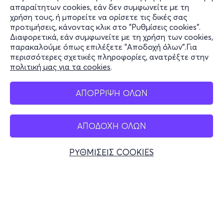
Πληροφορίες
απαραίτητων cookies, εάν δεν συμφωνείτε με τη
χρήση τους, ή μπορείτε να ορίσετε τις δικές σας
Υποστήριξη
προτιμήσεις, κάνοντας κλικ στο "Ρυθμίσεις cookies".
Διαφορετικά, εάν συμφωνείτε με τη χρήση των cookies,
Stay Connected
παρακαλούμε όπως επιλέξετε "Αποδοχή όλων".Για
περισσότερες σχετικές πληροφορίες, ανατρέξτε στην
πολιτική μας για τα cookies
.
Mobile app
ΑΠΟΡΡΙΨΗ ΟΛΩΝ
ΑΠΟΔΟΧΗ ΟΛΩΝ
Ελλάδα
Τηλεφωνικές κρατήσεις
ΡΥΘΜΙΣΕΙΣ COOKIES
+30 2117700000
Δευ - Παρ 10:00 - 18:00
Φυσικά σημεία