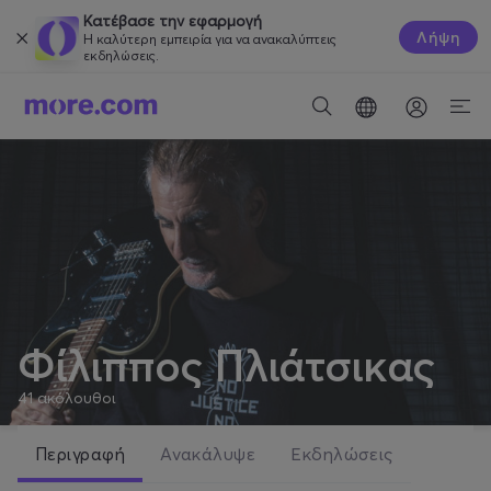
Κατέβασε την εφαρμογή
Λήψη
Η καλύτερη εμπειρία για να ανακαλύπτεις
εκδηλώσεις.
Φίλιππος Πλιάτσικας
41
ακόλουθοι
Περιγραφή
Ανακάλυψε
Εκδηλώσεις