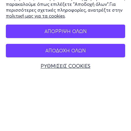
Stay Connected
παρακαλούμε όπως επιλέξετε "Αποδοχή όλων".Για
περισσότερες σχετικές πληροφορίες, ανατρέξτε στην
πολιτική μας για τα cookies
.
Mobile app
ΑΠΟΡΡΙΨΗ ΟΛΩΝ
ΑΠΟΔΟΧΗ ΟΛΩΝ
Ελλάδα
Τηλεφωνικές κρατήσεις
ΡΥΘΜΙΣΕΙΣ COOKIES
+30 2117700000
Δευ - Παρ 10:00 - 18:00
Φυσικά σημεία
© 2026 more.com