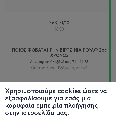
Σαβ, 31/10
18:00
ΠΟΙΟΣ ΦΟΒΑΤΑΙ ΤΗΝ ΒΙΡΤΖΙΝΙΑ ΓΟΥΛΦ 2ος
ΧΡΟΝΟΣ
Λεωφόρος Αλεξάνδρας 74, 114 73
Θέατρο Ζίνα - Εξάρχεια, Αττική
από
17€
Χρησιμοποιούμε cookies ώστε να
εξασφαλίσουμε για εσάς μια
κορυφαία εμπειρία πλοήγησης
στην ιστοσελίδα μας.
Εισιτήρια