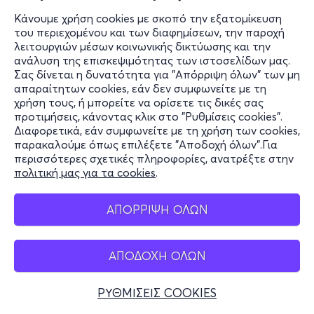
Κάνουμε χρήση cookies με σκοπό την εξατομίκευση
του περιεχομένου και των διαφημίσεων, την παροχή
λειτουργιών μέσων κοινωνικής δικτύωσης και την
ανάλυση της επισκεψιμότητας των ιστοσελίδων μας.
Σαβ, 31/10
Σας δίνεται η δυνατότητα για "Απόρριψη όλων" των μη
21:00
απαραίτητων cookies, εάν δεν συμφωνείτε με τη
χρήση τους, ή μπορείτε να ορίσετε τις δικές σας
προτιμήσεις, κάνοντας κλικ στο "Ρυθμίσεις cookies".
Διαφορετικά, εάν συμφωνείτε με τη χρήση των cookies,
ΠΟΙΟΣ ΦΟΒΑΤΑΙ ΤΗΝ ΒΙΡΤΖΙΝΙΑ ΓΟΥΛΦ 2ος
παρακαλούμε όπως επιλέξετε "Αποδοχή όλων".Για
ΧΡΟΝΟΣ
περισσότερες σχετικές πληροφορίες, ανατρέξτε στην
πολιτική μας για τα cookies
.
Λεωφόρος Αλεξάνδρας 74, 114 73
Θέατρο Ζίνα - Εξάρχεια, Αττική
ΑΠΟΡΡΙΨΗ ΟΛΩΝ
από
17€
ΑΠΟΔΟΧΗ ΟΛΩΝ
ΡΥΘΜΙΣΕΙΣ COOKIES
Εισιτήρια