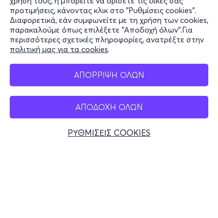
χρήση τους, ή μπορείτε να ορίσετε τις δικές σας
Υποστήριξη
προτιμήσεις, κάνοντας κλικ στο "Ρυθμίσεις cookies".
Διαφορετικά, εάν συμφωνείτε με τη χρήση των cookies,
Stay Connected
παρακαλούμε όπως επιλέξετε "Αποδοχή όλων".Για
περισσότερες σχετικές πληροφορίες, ανατρέξτε στην
πολιτική μας για τα cookies
.
Mobile app
ΑΠΟΡΡΙΨΗ ΟΛΩΝ
ΑΠΟΔΟΧΗ ΟΛΩΝ
Ελλάδα
Τηλεφωνικές κρατήσεις
ΡΥΘΜΙΣΕΙΣ COOKIES
+30 2117700000
Δευ - Παρ 10:00 - 18:00
Φυσικά σημεία