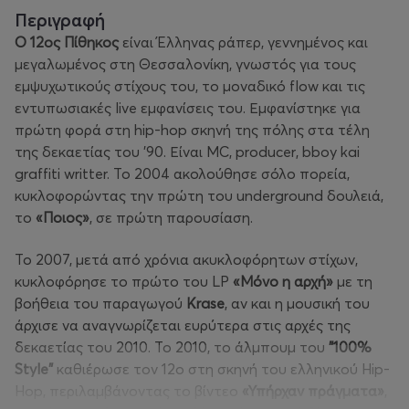
Περιγραφή
Ο 12ος Πίθηκος
είναι Έλληνας ράπερ, γεννημένος και
μεγαλωμένος στη Θεσσαλονίκη, γνωστός για τους
εμψυχωτικούς στίχους του, το μοναδικό flow και τις
εντυπωσιακές live εμφανίσεις του. Εμφανίστηκε για
πρώτη φορά στη hip-hop σκηνή της πόλης στα τέλη
της δεκαετίας του '90.
Είναι MC, producer, bboy kai
graffiti writter.
Το 2004 ακολούθησε σόλο πορεία,
κυκλοφορώντας την πρώτη του underground δουλειά,
το
«Ποιος»
, σε πρώτη παρουσίαση.
Το 2007, μετά από χρόνια ακυκλοφόρητων στίχων,
κυκλοφόρησε το πρώτο του LP
«Μόνο η αρχή»
με τη
βοήθεια του παραγωγού
Krase
, αν και η μουσική του
άρχισε να αναγνωρίζεται ευρύτερα στις αρχές της
δεκαετίας του 2010. Το 2010, το άλμπουμ του
"100%
Style"
καθιέρωσε τον 12ο στη σκηνή του ελληνικού Hip-
Hop, περιλαμβάνοντας το βίντεο
«Υπήρχαν πράγματα»
,