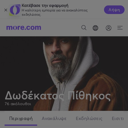
Κατέβασε την εφαρμογή
Λήψη
Η καλύτερη εμπειρία για να ανακαλύπτεις
εκδηλώσεις.
Δωδέκατος Πίθηκος
76
ακόλουθοι
Περιγραφή
Ανακάλυψε
Εκδηλώσεις
Εισιτήρ