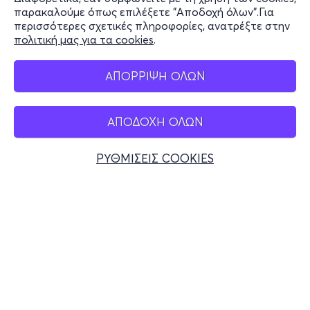
Stay Connected
παρακαλούμε όπως επιλέξετε "Αποδοχή όλων".Για
περισσότερες σχετικές πληροφορίες, ανατρέξτε στην
πολιτική μας για τα cookies
.
Mobile app
ΑΠΟΡΡΙΨΗ ΟΛΩΝ
ΑΠΟΔΟΧΗ ΟΛΩΝ
Ελλάδα
Τηλεφωνικές κρατήσεις
ΡΥΘΜΙΣΕΙΣ COOKIES
+30 2117700000
Δευ - Παρ 10:00 - 18:00
Φυσικά σημεία
© 2026 more.com