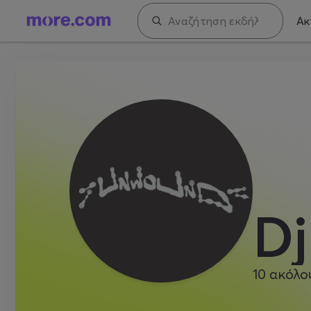
Ακ
D
10
ακόλο