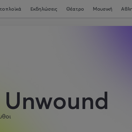
τοπλοϊκά
Εκδηλώσεις
Θέατρο
Μουσική
Αθλη
j Unwound
υθοι