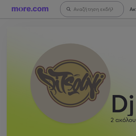
Ακ
Dj
2
ακόλου