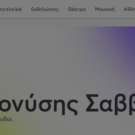
τοπλοϊκά
Εκδηλώσεις
Θέατρο
Μουσική
Αθλη
ιονύσης Σαβ
υθοι