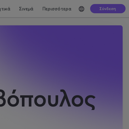
τικά
Σινεμά
Περισσότερα
Σύνδεση
βόπουλος