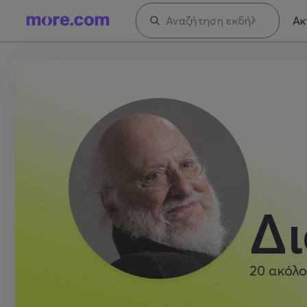
Ακ
Δ
20
ακόλο