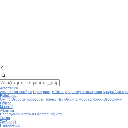
Ακτοπλοϊκά
Ακτοπλοϊκά εισιτήρια
Προσφορές
e-Ticket
Δρομολόγια εσωτερικού
Δρομολόγια εξω
Εκδηλώσεις
Όλα τα Θεάματα
Προσφορές
Παιδικά
Νέα Θεάματα
Μουσεία
Χορός
Θεσσαλονίκη
Θέατρο
Μουσική
Αθλητικά
Ποδόσφαιρο
Μπάσκετ
Όλα τα αθλήματα
Σινεμά
Συνδρομές
Περισσότερα