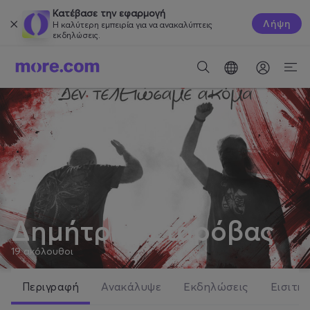
Κατέβασε την εφαρμογή
Λήψη
Η καλύτερη εμπειρία για να ανακαλύπτεις
εκδηλώσεις.
Δημήτρης Σταρόβας
19
ακόλουθοι
Περιγραφή
Ανακάλυψε
Εκδηλώσεις
Εισιτήρ