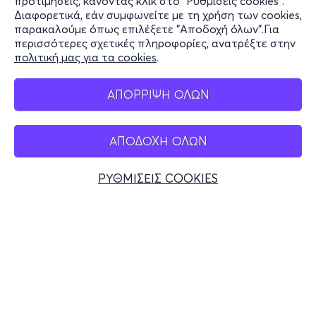
προτιμήσεις, κάνοντας κλικ στο "Ρυθμίσεις cookies".
Διαφορετικά, εάν συμφωνείτε με τη χρήση των cookies,
Stay Connected
παρακαλούμε όπως επιλέξετε "Αποδοχή όλων".Για
περισσότερες σχετικές πληροφορίες, ανατρέξτε στην
πολιτική μας για τα cookies
.
Mobile app
ΑΠΟΡΡΙΨΗ ΟΛΩΝ
ΑΠΟΔΟΧΗ ΟΛΩΝ
Ελλάδα
Τηλεφωνικές κρατήσεις
ΡΥΘΜΙΣΕΙΣ COOKIES
+30 2117700000
Δευ - Παρ 10:00 - 18:00
Φυσικά σημεία