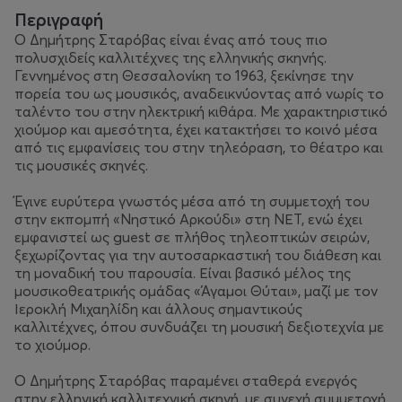
Περιγραφή
Ο Δημήτρης Σταρόβας είναι ένας από τους πιο
πολυσχιδείς καλλιτέχνες της ελληνικής σκηνής.
Γεννημένος στη Θεσσαλονίκη το 1963, ξεκίνησε την
πορεία του ως μουσικός, αναδεικνύοντας από νωρίς το
ταλέντο του στην ηλεκτρική κιθάρα. Με χαρακτηριστικό
χιούμορ και αμεσότητα, έχει κατακτήσει το κοινό μέσα
από τις εμφανίσεις του στην τηλεόραση, το θέατρο και
τις μουσικές σκηνές.
Έγινε ευρύτερα γνωστός μέσα από τη συμμετοχή του
στην εκπομπή «Νηστικό Αρκούδι» στη ΝΕΤ, ενώ έχει
εμφανιστεί ως guest σε πλήθος τηλεοπτικών σειρών,
ξεχωρίζοντας για την αυτοσαρκαστική του διάθεση και
τη μοναδική του παρουσία. Είναι βασικό μέλος της
μουσικοθεατρικής ομάδας «Άγαμοι Θύται», μαζί με τον
Ιεροκλή Μιχαηλίδη και άλλους σημαντικούς
καλλιτέχνες, όπου συνδυάζει τη μουσική δεξιοτεχνία με
το χιούμορ.
Ο Δημήτρης Σταρόβας παραμένει σταθερά ενεργός
στην ελληνική καλλιτεχνική σκηνή, με συνεχή συμμετοχή