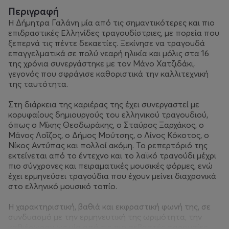
Περιγραφή
Η Δήμητρα Γαλάνη μία από τις σημαντικότερες και πιο
επιδραστικές Ελληνίδες τραγουδίστριες, με πορεία που
ξεπερνά τις πέντε δεκαετίες. Ξεκίνησε να τραγουδά
επαγγελματικά σε πολύ νεαρή ηλικία και μόλις στα 16
της χρόνια συνεργάστηκε με τον Μάνο Χατζιδάκι,
γεγονός που σφράγισε καθοριστικά την καλλιτεχνική
της ταυτότητα.
Στη διάρκεια της καριέρας της έχει συνεργαστεί με
κορυφαίους δημιουργούς του ελληνικού τραγουδιού,
όπως ο Μίκης Θεοδωράκης, ο Σταύρος Ξαρχάκος, ο
Μάνος Λοΐζος, ο Δήμος Μούτσης, ο Λίνος Κόκοτος, ο
Νίκος Αντύπας και πολλοί ακόμη. Το ρεπερτόριό της
εκτείνεται από το έντεχνο και το λαϊκό τραγούδι μέχρι
πιο σύγχρονες και πειραματικές μουσικές φόρμες, ενώ
έχει ερμηνεύσει τραγούδια που έχουν μείνει διαχρονικά
στο ελληνικό μουσικό τοπίο.
Η χαρακτηριστική, βαθιά και εκφραστική φωνή της, σε
συνδυασμό με την ερμηνευτική της ωριμότητα, την
καθιέρωσαν ως μία από τις πιο σεβαστές παρουσίες