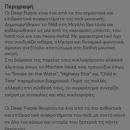
Περιγραφή
Οι Deep Purple είναι ένα από τα πιο σημαντικά και
επιδραστικά συγκροτήματα της rock μουσικής.
Δημιουργήθηκαν το 1968 στη Μεγάλη Βρετανία και
καθιερώθηκαν ως μία από τις κορυφαίες μπάντες του
hard rock και του heavy metal. Με χαρακτηριστικό ήχο
που συνδυάζει κιθάρα, πλήκτρα και δυναμικά φωνητικά,
άφησαν ανεξίτηλο αποτύπωμα στη διεθνή μουσική
σκηνή.
Στη διάρκεια της πορείας τους κυκλοφόρησαν κλασικά
άλμπουμ όπως το
Machine Head
, ενώ τραγούδια όπως
το “Smoke on the Water”, “Highway Star” και “Child in
Time” παραμένουν διαχρονικά. Παρά τις πολλές
αλλαγές στη σύνθεσή τους, το συγκρότημα συνεχίζει
ενεργά με συναυλίες και νέες κυκλοφορίες.
Οι Deep Purple θεωρούνται ένα από τα πιο ανθεκτικά
και επιδραστικά συγκροτήματα του rock, με πιστό κοινό
σε όλο τον κόσμο και ιστορία που ξεπερνά τις πέντε
δεκαετίες.