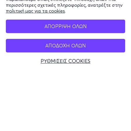
περισσότερες σχετικές πληροφορίες, ανατρέξτε στην
πολιτική μας για τα cookies
.
Mobile app
ΑΠΟΡΡΙΨΗ ΟΛΩΝ
ΑΠΟΔΟΧΗ ΟΛΩΝ
Ελλάδα
Τηλεφωνικές κρατήσεις
ΡΥΘΜΙΣΕΙΣ COOKIES
+30 2117700000
Δευ - Παρ 10:00 - 18:00
Φυσικά σημεία
© 2026 more.com