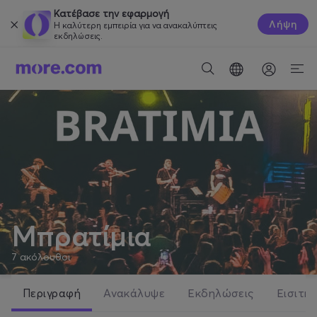
Κατέβασε την εφαρμογή
Λήψη
Η καλύτερη εμπειρία για να ανακαλύπτεις
εκδηλώσεις.
Μπρατίμια
7
ακόλουθοι
Περιγραφή
Ανακάλυψε
Εκδηλώσεις
Εισιτήρ