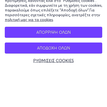
προτιμήσεις, κάνοντας κλικ στο "Ρυθμίσεις cookies".
Διαφορετικά, εάν συμφωνείτε με τη χρήση των cookies,
Stay Connected
παρακαλούμε όπως επιλέξετε "Αποδοχή όλων".Για
περισσότερες σχετικές πληροφορίες, ανατρέξτε στην
πολιτική μας για τα cookies
.
Mobile app
ΑΠΟΡΡΙΨΗ ΟΛΩΝ
ΑΠΟΔΟΧΗ ΟΛΩΝ
Ελλάδα
Τηλεφωνικές κρατήσεις
ΡΥΘΜΙΣΕΙΣ COOKIES
+30 2117700000
Δευ - Παρ 10:00 - 18:00
Φυσικά σημεία