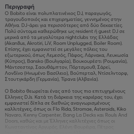
Περιγραφή
Ο Bobito είναι πολυπλατινένιος DJ, παραγωγός,
τραγουδοποιός και επιχειρηματίας, γεννημένος στην
Αθήνα. DJ-άρει για περισσότερες από δύο δεκαετίες.
Πολύ σύντομα καθιερώθηκε ως resident ή guest DJ σε
μερικά από τα μεγαλύτερα nightclubs της Ελλάδας
(Akan8us, Akrotiri, LiV, Room Unplugged, Boiler Room).
Επίσης, έχει εμφανιστεί σε μεγάλες πόλεις του
εξωτερικού, όπως Λεμεσός, Πάφος, Λάρνακα, Λευκωσία
(Κύπρος), Bansko (Βουλγαρία), Βουκουρέστι (Ρουμανία),
Μάντσεστερ, Σαουθάμπτον, Πόρτσμουθ, Σάρεϊ,
Λονδίνο (Ηνωμένο Βασίλειο), Βούπερταλ, Ντίσελντορφ,
Στουτγκάρδη (Γερμανία), Τίρανα (Αλβανία).
Ο Bobito θεωρείται ένας από τους πιο επιτυχημένους
Έλληνες DJs. Κατά τη διάρκεια της καριέρας του, έχει
εμφανιστεί δίπλα σε διεθνώς αναγνωρισμένους
καλλιτέχνες, όπως οι Flo Rida, Stromae, Asteroids, Kiko
Navaro, Kenny Carpenter, Bang La Decks και Rouls And
Doors, καθώς και με Έλληνες καλλιτέχνες όπως οι
Κωνσταντίνος Αργυρός, Ελένη Φουρέιρα, Πέτρος
Ιακωβίδης, Josephine, Νίνο και άλλοι.