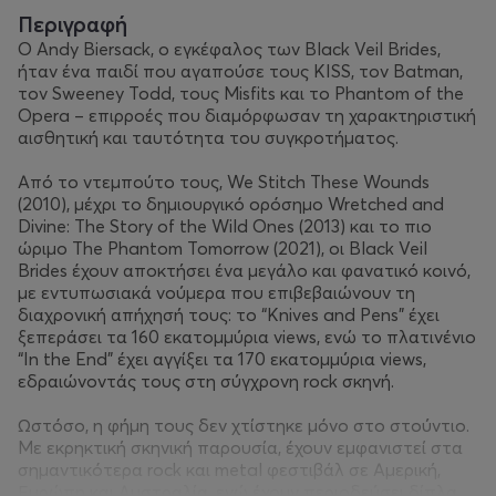
Περιγραφή
Ο Andy Biersack, ο εγκέφαλος των Black Veil Brides,
ήταν ένα παιδί που αγαπούσε τους KISS, τον Batman,
τον Sweeney Todd, τους Misfits και το Phantom of the
Opera – επιρροές που διαμόρφωσαν τη χαρακτηριστική
αισθητική και ταυτότητα του συγκροτήματος.
Από το ντεμπούτο τους, We Stitch These Wounds
(2010), μέχρι το δημιουργικό ορόσημο Wretched and
Divine: The Story of the Wild Ones (2013) και το πιο
ώριμο The Phantom Tomorrow (2021), οι Black Veil
Brides έχουν αποκτήσει ένα μεγάλο και φανατικό κοινό,
με εντυπωσιακά νούμερα που επιβεβαιώνουν τη
διαχρονική απήχησή τους: το “Knives and Pens” έχει
ξεπεράσει τα 160 εκατομμύρια views, ενώ το πλατινένιο
“In the End” έχει αγγίξει τα 170 εκατομμύρια views,
εδραιώνοντάς τους στη σύγχρονη rock σκηνή.
Ωστόσο, η φήμη τους δεν χτίστηκε μόνο στο στούντιο.
Με εκρηκτική σκηνική παρουσία, έχουν εμφανιστεί στα
σημαντικότερα rock και metal φεστιβάλ σε Αμερική,
Ευρώπη και Αυστραλία, ενώ έχουν περιοδεύσει δίπλα