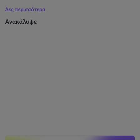
σε κορυφαία ονόματα όπως οι Avenged Sevenfold και
Δες περισσότερα
οι Mötley Crüe.
Ανακάλυψε
Πρόσφατα κυκλοφόρησαν το νέο τους single,
“Certainty”, το οποίο μέσα σε μόλις δύο εβδομάδες
ξεπέρασε τα 2 εκατομμύρια streams. Με νέο άλμπουμ
στα σκαριά, οι Black Veil Brides βρίσκονται σε μία από
τις δημιουργικά κορυφαίες περιόδους της καριέρας
τους, και η επερχόμενη, παρθενική τους εμφάνιση στην
Ελλάδα μοιάζει πιο επίκαιρη από ποτέ.